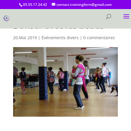
05.55.17.24.42
contact.trainingform@gmail.com
Danser avec les bébés
20,Mai 2019
|
Événements divers
|
0 commentaires