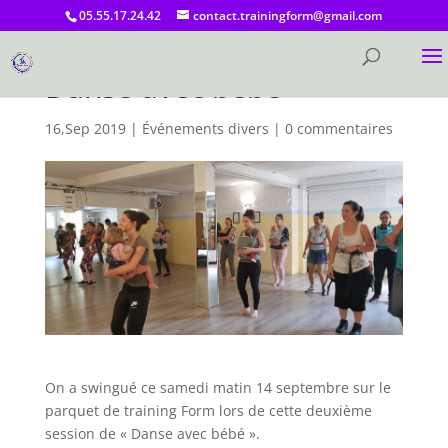
05.55.17.24.42
contact.trainingform@gmail.com
Danse avec bébé
16,Sep 2019
|
Événements divers
|
0 commentaires
On a swingué ce samedi matin 14 septembre sur le
parquet de training Form lors de cette deuxième
session de « Danse avec bébé ».